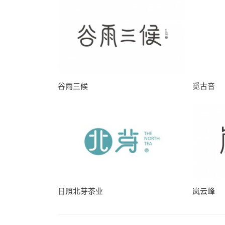
谷雨三候
觅古音
日照北芽茶业
岚云峰