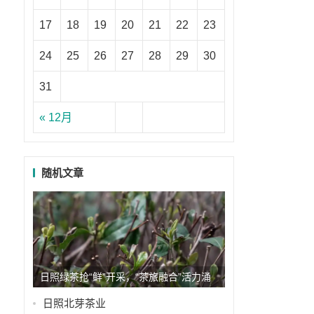
17
18
19
20
21
22
23
24
25
26
27
28
29
30
31
« 12月
随机文章
日照绿茶抢“鲜”开采，“茶旅融合”活力涌
动
日照北芽茶业