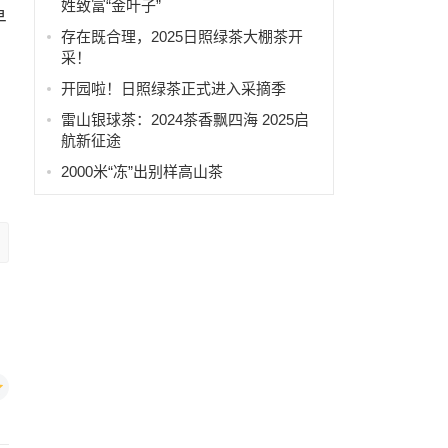
姓致富“金叶子”
早
存在既合理，2025日照绿茶大棚茶开
的
采！
开园啦！日照绿茶正式进入采摘季
雷山银球茶：2024茶香飘四海 2025启
航新征途
2000米“冻”出别样高山茶