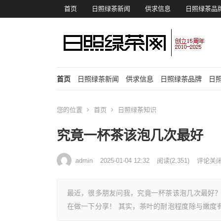
首页
日照绿茶新闻
供求信息
日照绿茶品
首页
日照绿茶新闻
供求信息
日照绿茶品牌
日
您的位置
首页
日照绿茶知识
究竟一杯茶该泡几次最好
admin
2025-01-04 12:32
阅读
(2,351)
评论关
最近，很多朋友问我，究竟一杯茶该泡几次最好
在做一下分享！ 其实，茶叶的耐泡程度除与嫩度