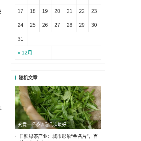
朋
17
18
19
20
21
22
23
24
25
26
27
28
29
30
31
« 12月
随机文章
次
二
究竟一杯茶该泡几次最好
日照绿茶产业：城市形象“金名片”，百