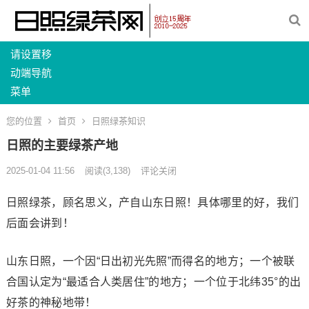
请设置移
动端导航
菜单
您的位置
首页
日照绿茶知识
日照的主要绿茶产地
2025-01-04 11:56
阅读
(3,138)
评论关闭
日照绿茶，顾名思义，产自山东日照！具体哪里的好，我们
后面会讲到！
山东日照，一个因“日出初光先照”而得名的地方；一个被联
合国认定为“最适合人类居住”的地方；一个位于北纬35°的出
好茶的神秘地带！