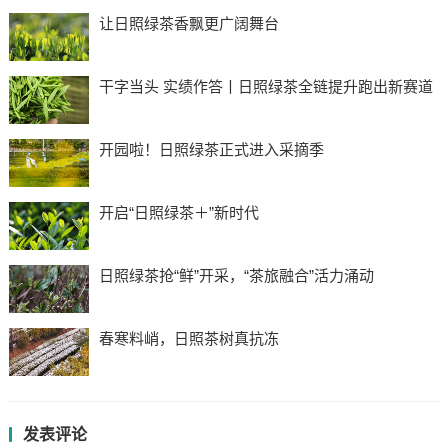
让日照绿茶香飘更广阔舞台
干字当头 实绩作答丨日照绿茶全链提升跑出新赛道
开园啦！日照绿茶正式进入采摘季
开启“日照绿茶＋”新时代
日照绿茶抢“鲜”开采，“茶旅融合”活力涌动
春寒料峭，日照茶树真抗冻
发表评论